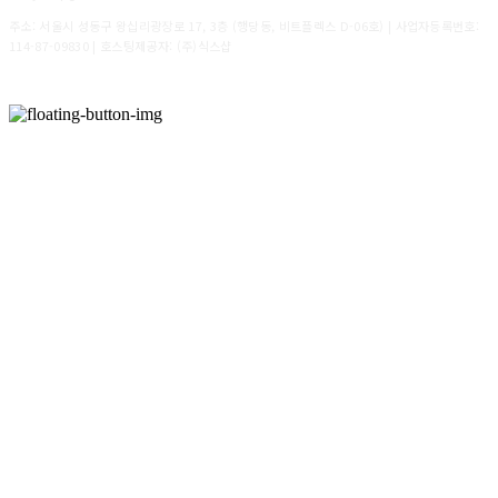
주소: 서울시 성동구 왕십리광장로 17, 3층 (행당동, 비트플렉스 D-06호) | 사업자등록번호:
114-87-09830
| 호스팅제공자: (주)식스샵