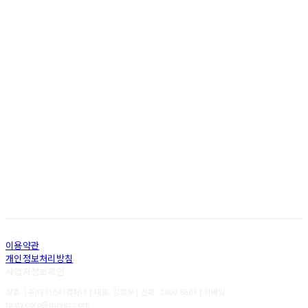
서울시 성동구 왕십리광장로 17, 3층 (행당동, 비트플렉스 D-06호)
사업자등록번호 : 114-87-09830
상호명 : (주)테이스티컴퍼니
대표 : 김형우
TEL : 1800.6609 FAX : 070.8260.7391
Copyright 2015 by Tasty Company Allrights reserved (new)Contact
이용약관
개인정보처리방침
사업자정보확인
상호: (주)테이스티컴퍼니 | 대표: 김형우 | 전화: 1800.6609 | 이메일:
tastycorp@naver.com