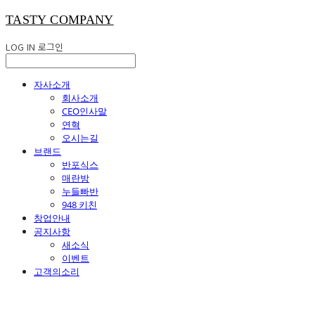
TASTY COMPANY
LOG IN
로그인
자사소개
회사소개
CEO인사말
연혁
오시는길
브랜드
반포식스
매란방
누들빠반
948 키친
창업안내
공지사항
새소식
이벤트
고객의소리