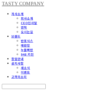
TASTY COMPANY
자사소개
회사소개
CEO인사말
연혁
오시는길
브랜드
반포식스
매란방
누들빠반
948 키친
창업안내
공지사항
새소식
이벤트
고객의소리
Search
검색
Log In
로그인
Cart
장바구니