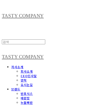
TASTY COMPANY
TASTY COMPANY
자사소개
회사소개
CEO인사말
연혁
오시는길
브랜드
반포식스
매란방
누들빠반