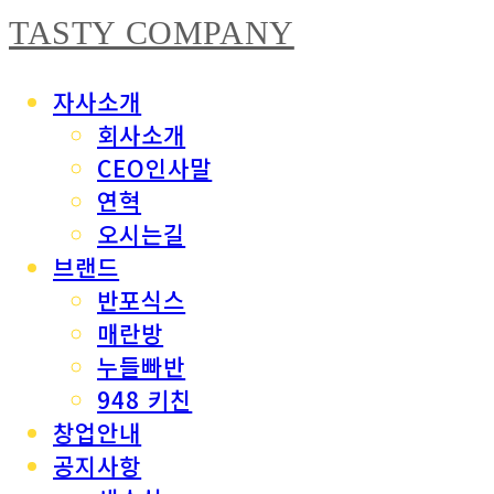
TASTY COMPANY
자사소개
회사소개
CEO인사말
연혁
오시는길
브랜드
반포식스
매란방
누들빠반
948 키친
창업안내
공지사항