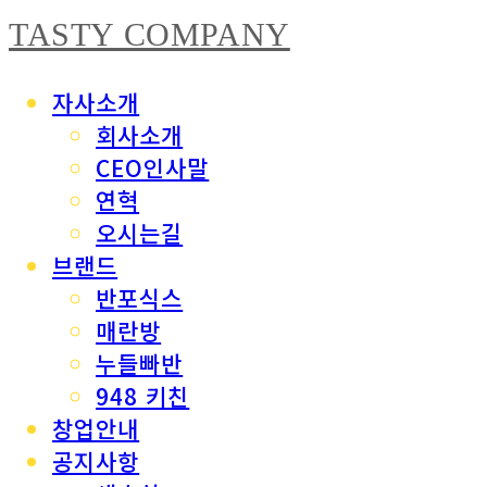
TASTY COMPANY
자사소개
회사소개
CEO인사말
연혁
오시는길
브랜드
반포식스
매란방
누들빠반
948 키친
창업안내
공지사항