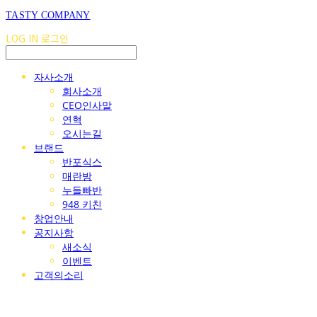
TASTY COMPANY
LOG IN
로그인
자사소개
회사소개
CEO인사말
연혁
오시는길
브랜드
반포식스
매란방
누들빠반
948 키친
창업안내
공지사항
새소식
이벤트
고객의소리